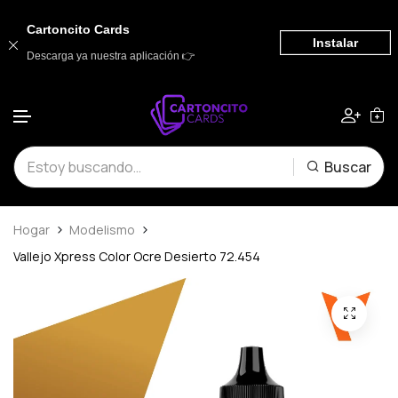
Cartoncito Cards
Instalar
Descarga ya nuestra aplicación 👉
Saltar al contenido
Buscar
Hogar
Modelismo
Vallejo Xpress Color Ocre Desierto 72.454