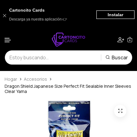
Cartoncito Cards
Instalar
Descarga ya nuestra aplicación 👉
Saltar al contenido
Buscar
Hogar
Accesorios
Dragon Shield Japanese Size Perfect Fit Sealable Inner Sleeves
Clear Yama